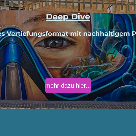
Deep Dive
es Vertiefungsformat mit nachhaltigem Pr
mehr dazu hier...