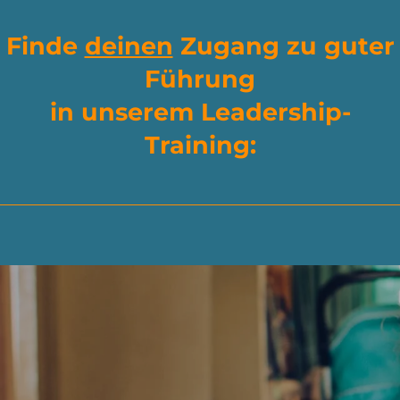
Finde
deinen
Zugang zu guter
Führung
in unserem Leadership-
Training: